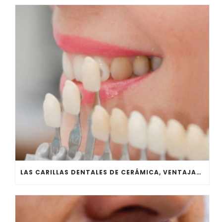
LAS CARILLAS DENTALES DE CERÁMICA, VENTAJAS Y DESVENTAJAS. PARTE II